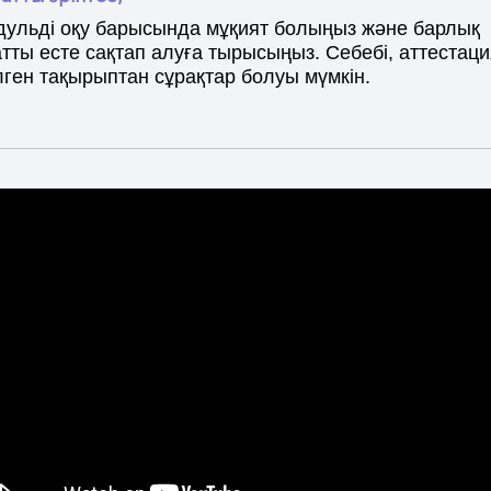
дульді оқу барысында мұқият болыңыз және барлық
Tilda
тты есте сақтап алуға тырысыңыз. Себебі, аттестац
лген тақырыптан сұрақтар болуы мүмкін.