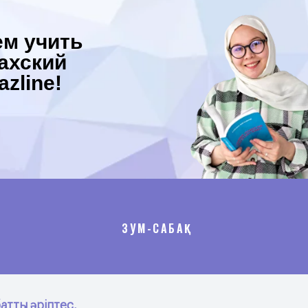
ем учить
ахский
azline!
ЗУМ-САБАҚ
батты әріптес,