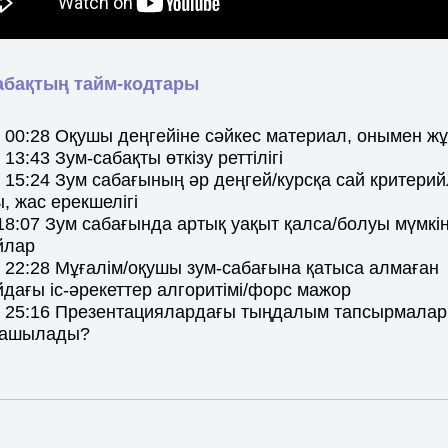
абақтың тайм-кодтары
- 00:28 Оқушы деңгейіне сәйкес материал, онымен ж
- 13:43 Зум-сабақты өткізу реттілігі
- 15:24 Зум сабағының әр деңгей/курсқа сай критерий
, жас ерекшелігі
18:07 Зум сабағында артық уақыт қалса/болуы мүмкі
йлар
- 22:28 Мұғалім/оқушы зум-сабағына қатыса алмаған
дағы іс-әрекеттер алгоритімі/форс мажор
 - 25:16 Презентациялардағы тыңдалым тапсырмала
 ашылады?