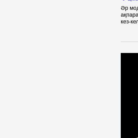
Әр мо
ақпара
кез-ке