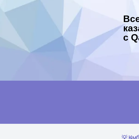
Вс
каз
с Q
💡
Қым