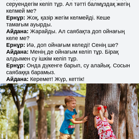
серуендегім келіп тұр. Ал тәтті балмұздақ жегің
келмей ме?
Ернұр:
Жоқ, қазір жегім келмейді. Кеше
тамағым ауырды.
Айдана:
Жарайды. Ал саябақта доп ойнағың
келе ме?
Ернұр:
Иә, доп ойнағым келеді! Сенің ше?
Айдана:
Менің де ойнағым келіп тұр. Бірақ
алдымен су ішкім келіп тұр.
Ернұр:
Онда дүкенге барып, су алайық. Сосын
саябаққа барамыз.
Айдана:
Керемет! Жүр, кеттік!