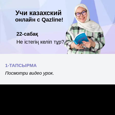
Учи казахский
онлайн с Qazline!
22-сабақ
Не істегің келіп тұр?
1-ТАПСЫРМА
Посмотри видео урок.