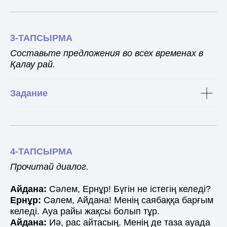
3-ТАПСЫРМА
Составьте предложения во всех временах в
Қалау рай.
Задание
4-ТАПСЫРМА
Прочитай диалог.
Айдана:
Сәлем, Ернұр! Бүгін не істегің келеді?
Ернұр:
Сәлем, Айдана! Менің саябаққа барғым
келеді. Ауа райы жақсы болып тұр.
Айдана:
Иә, рас айтасың. Менің де таза ауада