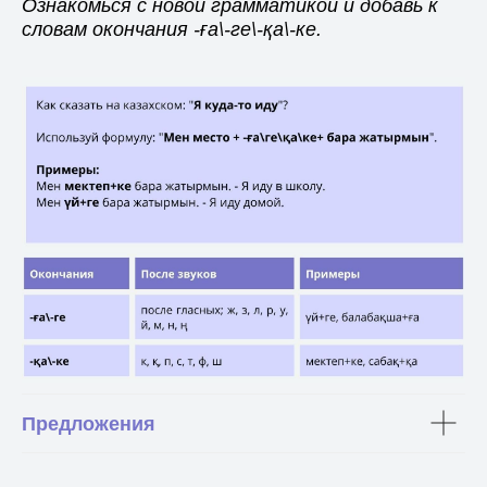
Ознакомься с новой грамматикой и добавь к
словам окончания -ға\-ге\-қа\-ке.
Предложения