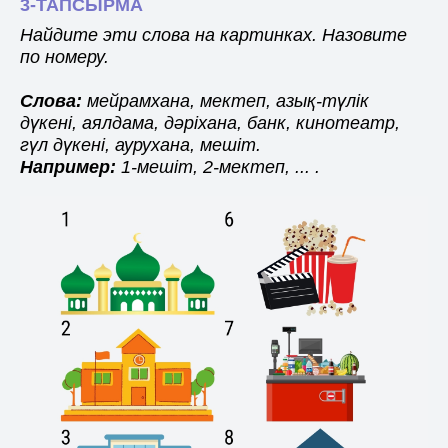
3-ТАПСЫРМА
Найдите эти слова на картинках. Назовите
по номеру.
Слова:
мейрамхана, мектеп, азық-түлік
дүкені, аялдама, дәріхана, банк, кинотеатр,
гүл дүкені, аурухана, мешіт.
Например:
1-мешіт, 2-мектеп, ... .