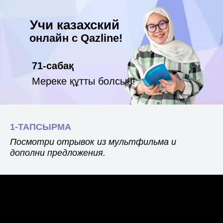
Учи казахский
онлайн с Qazline!
71-сабақ
Мереке құтты болсын!
1-ТАПСЫРМА
Посмотри отрывок из мультфильма и
дополни предложения.