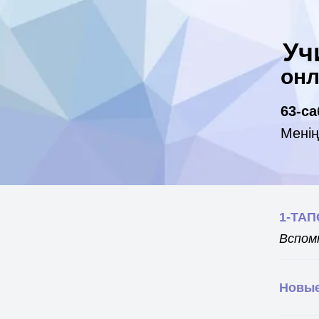
Уч
онл
63-са
Менің
1-ТА
Вспом
Новые