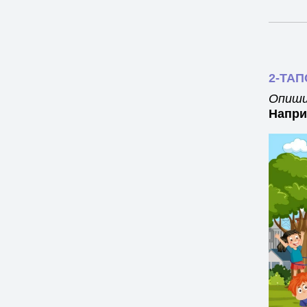
2-ТА
Опиши 
Напри