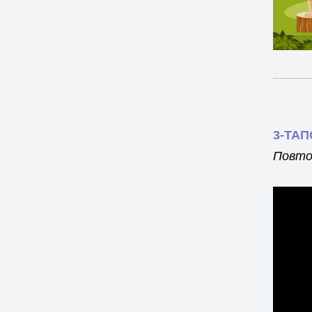
3-ТА
Повто