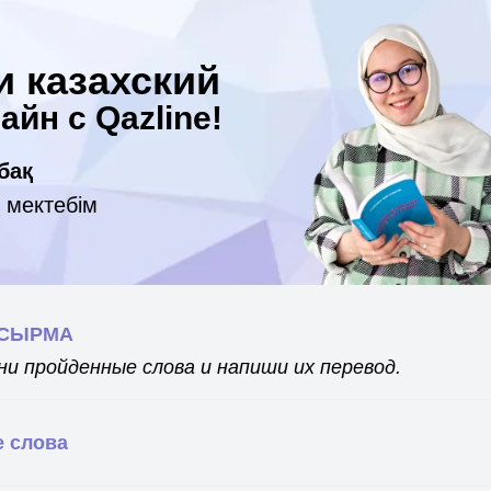
и казахский
айн с Qazline!
бақ
 мектебім
ПСЫРМА
ни пройденные слова и напиши их перевод.
 слова