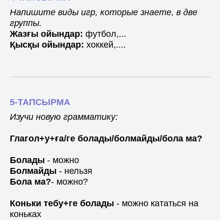
Напишите виды игр, которые знаете, в две
группы.
Жазғы ойындар:
футбол,...
Қысқы ойындар:
хоккей,....
5-ТАПСЫРМА
Изучи новую грамматику:
Глагол+у+ға/ге болады/болмайды/бола ма?
Болады
- можно
Болмайды
- нельзя
Бола ма?
- можно?
Коньки тебу+ге болады
- можно кататься на
коньках