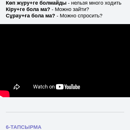
Көп жүру+ге болмайды
- нельзя много ходить
Кіру+ге бола ма?
- Можно зайти?
Сұрау+ға бола ма?
- Можно спросить?
6-ТАПСЫРМА