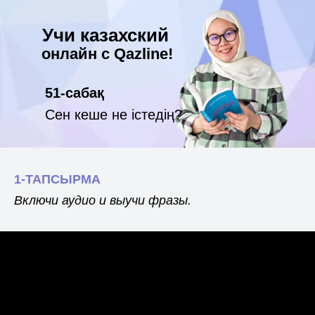
Учи казахский
онлайн с Qazline!
51-сабақ
Сен кеше не істедің?
1-ТАПСЫРМА
Включи аудио и выучи фразы.